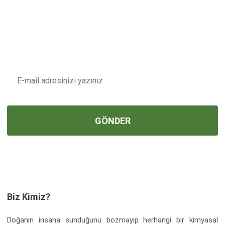
İndirim ve Fırsatlardan İlk Sizin
Haberiniz Olsun !
E-POSTA
GÖNDER
Biz Kimiz?
Doğanın insana sunduğunu bozmayıp herhangi bir kimyasal