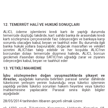
12. TEMERRÜT HALİ VE HUKUKİ SONUÇLARI
ALICI, ödeme işlemlerini kredi kartı ile yaptığı durumda
temerrüde düştüğü takdirde, kart sahibi banka ile arasındaki kredi
kartı sözleşmesi çerçevesinde faiz ödeyeceğini ve bankaya karşı
sorumlu olacağını kabul, beyan ve taahhüt eder. Bu durumda ilgili
banka hukuki yollara başvurabilir; doğacak masrafları ve vekâlet
ücretini ALICI’dan talep edebilir ve her koşulda ALICI’nın
borcundan dolayı temerrüde düşmesi halinde, ALICI, borcun
gecikmeli ifasından dolayı SATICI’nın uğradığı zarar ve ziyanını
ödeyeceğini kabul, beyan ve taahhüt eder
13. YETKİLİ MAHKEME
İşbu sözleşmeden doğan uyuşmazlıklarda şikayet ve
itirazlar,
aşağıdaki kanunda belirtilen parasal sınırlar dâhilinde
tüketicinin yerleşim yerinin bulunduğu veya tüketici işleminin
yapıldığı yerdeki tüketici sorunları hakem heyetine veya tüketici
mahkemesine yapılacaktır. Parasal sınıra ilişkin bilgiler
aşağıdadır:
28/05/2014 tarihinden itibaren geçerli olmak üzere: