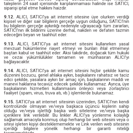
taleplerin 24 saat içerisinde karşılanmaması halinde ise SATICI,
siparişi iptal etme hakkını haizdir.
9.12.
ALICI, SATICI’ya ait internet sitesine üye olurken verdiği
kişisel ve diğer sair bilgilerin gerçeğe uygun olduğunu, SATICI’nın
bu bilgilerin gerçeğe aykırılığı nedeniyle uğrayacağı tüm zararları,
SATICI’nın ilk bildirimi üzerine derhal, nakden ve defaten tazmin
edeceğini beyan ve taahhüt eder.
9.13.
ALICI, SATICI’ya ait internet sitesini kullanırken yasal
mevzuat hükümlerine riayet etmeyi ve bunları ihlal etmemeyi
baştan kabul ve taahhüt eder. Aksi takdirde, doğacak tüm hukuki
ve cezai yükümlülükler tamamen ve münhasıran ALICI’yı
bağlayacaktır.
9.14.
ALICI, SATICI’ya ait internet sitesini hiçbir şekilde kamu
düzenini bozucu, genel ahlaka aykırı, başkalarını rahatsız ve taciz
edici şekilde, yasalara aykırı bir amaç için, başkalarının maddi ve
manevi haklarına tecavüz edecek şekilde kullanamaz. Ayrıca, üye
başkalarının hizmetleri kullanmasını önleyici veya zorlaştırıcı
faaliyet (spam, virus, truva atı, vb.) işlemlerde bulunamaz.
9.15.
SATICI’ya ait internet sitesinin üzerinden, SATICI’nın kendi
kontrolünde olmayan ve/veya başkaca üçüncü kişilerin sahip
olduğu ve/veya işlettiği başka web sitelerine ve/veya başka
içeriklere link verilebilir. Bu linkler ALICI’ya yönlenme kolaylığı
sağlamak amacıyla konmuş olup herhangi bir web sitesini veya o
siteyi işleten kişiyi desteklememekte ve Link verilen web sitesinin
içerdiği bilgilere yönelik herhangi bir garanti niteliği