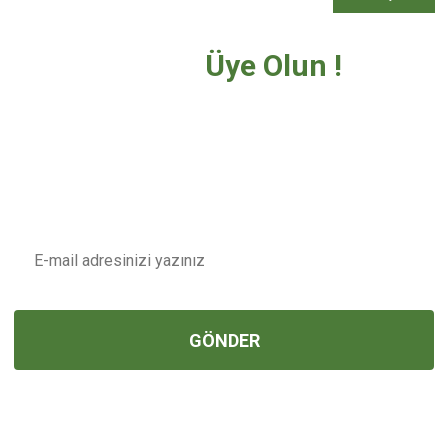
Bültenimize
Üye Olun !
Tüm
İndirim ve Fırsatlardan İlk Sizin
Haberiniz Olsun !
E-POSTA
GÖNDER