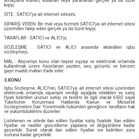
amaçlarla edinen, kullanan veya yararlanan gerçek ya da tüzel
kişiyi,
SİTE : SATICI’ya ait internet sitesini,
SİPARİŞ VEREN: Bir mal veya hizmeti SATICI’ya ait internet sitesi
üzerinden talep eden gerçek ya da tüzel kişiyi,
TARAFLAR : SATICI ve ALICI’yı,
SÖZLEŞME : SATICI ve ALICI arasında akdedilen işbu
sözleşmeyi,
MAL : Alışverişe konu olan taşınır eşyayı ve elektronik ortamda
kullanılmak üzere hazırlanan yazılım, ses, görüntü ve benzeri
gayri maddi malları ifade eder.
3.KONU
İşbu Sözleşme, ALICI’nın, SATICI’ya ait internet sitesi üzerinden
elektronik ortamda siparişini verdiği aşağıda nitelikleri ve satış
fiyatı belirtilen ürünün satışı ve teslimi ile ilgili olarak 6502 sayılı
Tüketicinin Korunması Hakkında Kanun ve Mesafeli
Sözleşmelere Dair Yönetmelik hükümleri gereğince tarafların hak
ve yükümlülüklerini düzenler.
Listelenen ve sitede ilan edilen fiyatlar satış fiyatıdır. İlan edilen
fiyatlar ve vaatler güncelleme yapılana ve değiştirilene kadar
geçerlidir. Süreli olarak ilan edilen fiyatlar ise belirtilen süre
sonuna kadar geçerlidir.