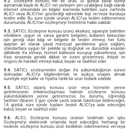
9.2.
Sözleşme konusu her bir ürün, 30 günlük yasal süreyi
aşmamak kaydı ile ALICI' nın yerleşim yeri uzaklığına bağlı olarak
internet sitesindeki ön bilgiler kısmında belirtilen süre zarfında
ALICI veya ALICI’nın gösterdiği adresteki kişi ve/veya kuruluşa
teslim edilir. Bu süre içinde ürünün ALICI’ya teslim edilememesi
durumunda, ALICI’nın sözleşmeyi feshetme hakkı saklıdır.
9.3.
SATICI, Sözleşme konusu ürünü eksiksiz, siparişte belirtilen
niteliklere uygun ve varsa garanti belgeleri, kullanım kılavuzları
işin gereği olan bilgi ve belgeler ile teslim etmeyi, her türlü
ayıptan arî olarak yasal mevzuat gereklerine göre sağlam,
standartlara uygun bir şekilde işi doğruluk ve dürüstlük esasları
dâhilinde ifa etmeyi, hizmet kalitesini koruyup yükseltmeyi, işin
ifası sırasında gerekli dikkat ve özeni göstermeyi, ihtiyat ve
öngörü ile hareket etmeyi kabul, beyan ve taahhüt eder.
9.4.
SATICI, sözleşmeden doğan ifa yükümlülüğünün süresi
dolmadan ALICI’yı bilgilendirmek ve açıkça onayını almak
suretiyle eşit kalite ve fiyatta farklı bir ürün tedarik edebilir.
9.5.
SATICI, sipariş konusu ürün veya hizmetin yerine
getirilmesinin imkânsızlaşması halinde sözleşme konusu
yükümlülüklerini yerine getiremezse, bu durumu, öğrendiği
tarihten itibaren 3 gün içinde yazılı olarak tüketiciye bildireceğini,
14 günlük süre içinde toplam bedeli ALICI’ya iade edeceğini
kabul, beyan ve taahhüt eder.
9.6.
ALICI, Sözleşme konusu ürünün teslimatı için işbu
Sözleşme’yi elektronik ortamda teyit edeceğini, herhangi bir
nedenle sözleşme konusu ürün bedelinin ödenmemesi ve/veya