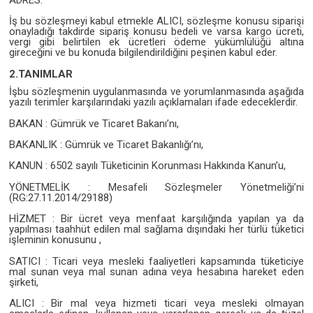
ADRES:
İş bu sözleşmeyi kabul etmekle ALICI, sözleşme konusu siparişi
onayladığı takdirde sipariş konusu bedeli ve varsa kargo ücreti,
vergi gibi belirtilen ek ücretleri ödeme yükümlülüğü altına
gireceğini ve bu konuda bilgilendirildiğini peşinen kabul eder.
2.TANIMLAR
İşbu sözleşmenin uygulanmasında ve yorumlanmasında aşağıda
yazılı terimler karşılarındaki yazılı açıklamaları ifade edeceklerdir.
BAKAN : Gümrük ve Ticaret Bakanı’nı,
BAKANLIK : Gümrük ve Ticaret Bakanlığı’nı,
KANUN : 6502 sayılı Tüketicinin Korunması Hakkında Kanun’u,
YÖNETMELİK : Mesafeli Sözleşmeler Yönetmeliği’ni
(RG:27.11.2014/29188)
HİZMET : Bir ücret veya menfaat karşılığında yapılan ya da
yapılması taahhüt edilen mal sağlama dışındaki her türlü tüketici
işleminin konusunu ,
SATICI : Ticari veya mesleki faaliyetleri kapsamında tüketiciye
mal sunan veya mal sunan adına veya hesabına hareket eden
şirketi,
ALICI : Bir mal veya hizmeti ticari veya mesleki olmayan