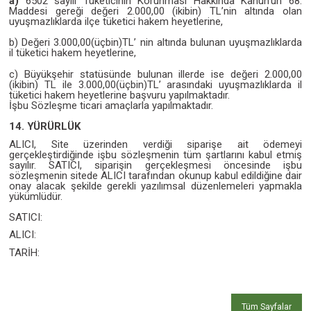
a)
6502 sayılı Tüketicinin Korunması Hakkında Kanun’un 68.
Maddesi gereği değeri 2.000,00 (ikibin) TL’nin altında olan
uyuşmazlıklarda ilçe tüketici hakem heyetlerine,
b) Değeri 3.000,00(üçbin)TL’ nin altında bulunan uyuşmazlıklarda
il tüketici hakem heyetlerine,
c) Büyükşehir statüsünde bulunan illerde ise değeri 2.000,00
(ikibin) TL ile 3.000,00(üçbin)TL’ arasındaki uyuşmazlıklarda il
tüketici hakem heyetlerine başvuru yapılmaktadır.
İşbu Sözleşme ticari amaçlarla yapılmaktadır.
14. YÜRÜRLÜK
ALICI, Site üzerinden verdiği siparişe ait ödemeyi
gerçekleştirdiğinde işbu sözleşmenin tüm şartlarını kabul etmiş
sayılır. SATICI, siparişin gerçekleşmesi öncesinde işbu
sözleşmenin sitede ALICI tarafından okunup kabul edildiğine dair
onay alacak şekilde gerekli yazılımsal düzenlemeleri yapmakla
yükümlüdür.
SATICI:
ALICI:
TARİH:
Tüm Sayfalar