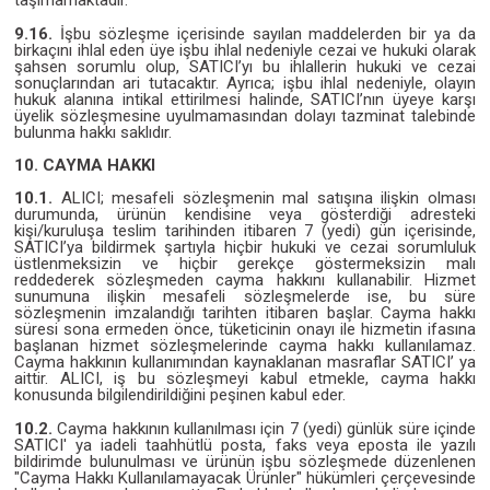
taşımamaktadır.
9.16.
İşbu sözleşme içerisinde sayılan maddelerden bir ya da
birkaçını ihlal eden üye işbu ihlal nedeniyle cezai ve hukuki olarak
şahsen sorumlu olup, SATICI’yı bu ihlallerin hukuki ve cezai
sonuçlarından ari tutacaktır. Ayrıca; işbu ihlal nedeniyle, olayın
hukuk alanına intikal ettirilmesi halinde, SATICI’nın üyeye karşı
üyelik sözleşmesine uyulmamasından dolayı tazminat talebinde
bulunma hakkı saklıdır.
10. CAYMA HAKKI
10.1.
ALICI; mesafeli sözleşmenin mal satışına ilişkin olması
durumunda, ürünün kendisine veya gösterdiği adresteki
kişi/kuruluşa teslim tarihinden itibaren 7 (yedi) gün içerisinde,
SATICI’ya bildirmek şartıyla hiçbir hukuki ve cezai sorumluluk
üstlenmeksizin ve hiçbir gerekçe göstermeksizin malı
reddederek sözleşmeden cayma hakkını kullanabilir. Hizmet
sunumuna ilişkin mesafeli sözleşmelerde ise, bu süre
sözleşmenin imzalandığı tarihten itibaren başlar. Cayma hakkı
süresi sona ermeden önce, tüketicinin onayı ile hizmetin ifasına
başlanan hizmet sözleşmelerinde cayma hakkı kullanılamaz.
Cayma hakkının kullanımından kaynaklanan masraflar SATICI’ ya
aittir. ALICI, iş bu sözleşmeyi kabul etmekle, cayma hakkı
konusunda bilgilendirildiğini peşinen kabul eder.
10.2.
Cayma hakkının kullanılması için 7 (yedi) günlük süre içinde
SATICI' ya iadeli taahhütlü posta, faks veya eposta ile yazılı
bildirimde bulunulması ve ürünün işbu sözleşmede düzenlenen
"Cayma Hakkı Kullanılamayacak Ürünler" hükümleri çerçevesinde