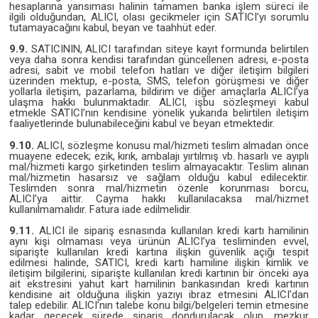
hesaplarına yansıması halinin tamamen banka işlem süreci ile
ilgili olduğundan, ALICI, olası gecikmeler için SATICI’yı sorumlu
tutamayacağını kabul, beyan ve taahhüt eder.
9.9.
SATICININ, ALICI tarafından siteye kayıt formunda belirtilen
veya daha sonra kendisi tarafından güncellenen adresi, e-posta
adresi, sabit ve mobil telefon hatları ve diğer iletişim bilgileri
üzerinden mektup, e-posta, SMS, telefon görüşmesi ve diğer
yollarla iletişim, pazarlama, bildirim ve diğer amaçlarla ALICI’ya
ulaşma hakkı bulunmaktadır. ALICI, işbu sözleşmeyi kabul
etmekle SATICI’nın kendisine yönelik yukarıda belirtilen iletişim
faaliyetlerinde bulunabileceğini kabul ve beyan etmektedir.
9.10.
ALICI, sözleşme konusu mal/hizmeti teslim almadan önce
muayene edecek; ezik, kırık, ambalajı yırtılmış vb. hasarlı ve ayıplı
mal/hizmeti kargo şirketinden teslim almayacaktır. Teslim alınan
mal/hizmetin hasarsız ve sağlam olduğu kabul edilecektir.
Teslimden sonra mal/hizmetin özenle korunması borcu,
ALICI’ya aittir. Cayma hakkı kullanılacaksa mal/hizmet
kullanılmamalıdır. Fatura iade edilmelidir.
9.11.
ALICI ile sipariş esnasında kullanılan kredi kartı hamilinin
aynı kişi olmaması veya ürünün ALICI’ya tesliminden evvel,
siparişte kullanılan kredi kartına ilişkin güvenlik açığı tespit
edilmesi halinde, SATICI, kredi kartı hamiline ilişkin kimlik ve
iletişim bilgilerini, siparişte kullanılan kredi kartının bir önceki aya
ait ekstresini yahut kart hamilinin bankasından kredi kartının
kendisine ait olduğuna ilişkin yazıyı ibraz etmesini ALICI’dan
talep edebilir. ALICI’nın talebe konu bilgi/belgeleri temin etmesine
kadar geçecek sürede sipariş dondurulacak olup, mezkur