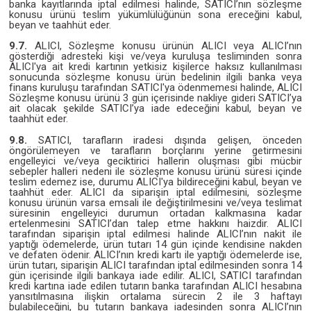
banka kayıtlarında iptal edilmesi halinde, SATICI’nın sözleşme
konusu ürünü teslim yükümlülüğünün sona ereceğini kabul,
beyan ve taahhüt eder.
9.7.
ALICI, Sözleşme konusu ürünün ALICI veya ALICI’nın
gösterdiği adresteki kişi ve/veya kuruluşa tesliminden sonra
ALICI'ya ait kredi kartının yetkisiz kişilerce haksız kullanılması
sonucunda sözleşme konusu ürün bedelinin ilgili banka veya
finans kuruluşu tarafından SATICI'ya ödenmemesi halinde, ALICI
Sözleşme konusu ürünü 3 gün içerisinde nakliye gideri SATICI’ya
ait olacak şekilde SATICI’ya iade edeceğini kabul, beyan ve
taahhüt eder.
9.8.
SATICI, tarafların iradesi dışında gelişen, önceden
öngörülemeyen ve tarafların borçlarını yerine getirmesini
engelleyici ve/veya geciktirici hallerin oluşması gibi mücbir
sebepler halleri nedeni ile sözleşme konusu ürünü süresi içinde
teslim edemez ise, durumu ALICI'ya bildireceğini kabul, beyan ve
taahhüt eder. ALICI da siparişin iptal edilmesini, sözleşme
konusu ürünün varsa emsali ile değiştirilmesini ve/veya teslimat
süresinin engelleyici durumun ortadan kalkmasına kadar
ertelenmesini SATICI’dan talep etme hakkını haizdir. ALICI
tarafından siparişin iptal edilmesi halinde ALICI’nın nakit ile
yaptığı ödemelerde, ürün tutarı 14 gün içinde kendisine nakden
ve defaten ödenir. ALICI’nın kredi kartı ile yaptığı ödemelerde ise,
ürün tutarı, siparişin ALICI tarafından iptal edilmesinden sonra 14
gün içerisinde ilgili bankaya iade edilir. ALICI, SATICI tarafından
kredi kartına iade edilen tutarın banka tarafından ALICI hesabına
yansıtılmasına ilişkin ortalama sürecin 2 ile 3 haftayı
bulabileceğini, bu tutarın bankaya iadesinden sonra ALICI’nın