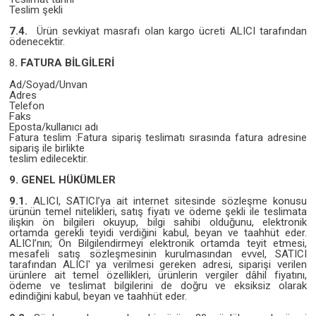
Teslim şekli
7.4.
Ürün sevkiyat masrafı olan kargo ücreti ALICI tarafından
ödenecektir.
8
. FATURA BİLGİLERİ
Ad/Soyad/Unvan
Adres
Telefon
Faks
Eposta/kullanıcı adı
Fatura teslim :Fatura sipariş teslimatı sırasında fatura adresine
sipariş ile birlikte
teslim edilecektir.
9. GENEL HÜKÜMLER
9.1.
ALICI, SATICI’ya ait internet sitesinde sözleşme konusu
ürünün temel nitelikleri, satış fiyatı ve ödeme şekli ile teslimata
ilişkin ön bilgileri okuyup, bilgi sahibi olduğunu, elektronik
ortamda gerekli teyidi verdiğini kabul, beyan ve taahhüt eder.
ALICI’nın; Ön Bilgilendirmeyi elektronik ortamda teyit etmesi,
mesafeli satış sözleşmesinin kurulmasından evvel, SATICI
tarafından ALICI' ya verilmesi gereken adresi, siparişi verilen
ürünlere ait temel özellikleri, ürünlerin vergiler dâhil fiyatını,
ödeme ve teslimat bilgilerini de doğru ve eksiksiz olarak
edindiğini kabul, beyan ve taahhüt eder.