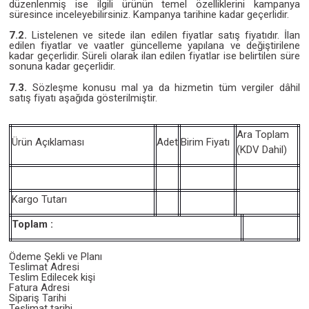
düzenlenmiş ise ilgili ürünün temel özelliklerini kampanya
süresince inceleyebilirsiniz. Kampanya tarihine kadar geçerlidir.
7.2.
Listelenen ve sitede ilan edilen fiyatlar satış fiyatıdır. İlan
edilen fiyatlar ve vaatler güncelleme yapılana ve değiştirilene
kadar geçerlidir. Süreli olarak ilan edilen fiyatlar ise belirtilen süre
sonuna kadar geçerlidir.
7.3.
Sözleşme konusu mal ya da hizmetin tüm vergiler dâhil
satış fiyatı aşağıda gösterilmiştir.
Ara Toplam
Ürün Açıklaması
Adet
Birim Fiyatı
(KDV Dahil)
Kargo Tutarı
Toplam :
Ödeme Şekli ve Planı
Teslimat Adresi
Teslim Edilecek kişi
Fatura Adresi
Sipariş Tarihi
Teslimat tarihi