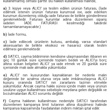
kullanılmamış olması şarttır. Bu hakkın kullanılması halinde,
a)
3. kişiye veya ALICI’ ya teslim edilen ürünün faturası, (İade
edilmek istenen ürünün faturası kurumsal ise, iade ederken
kurumun düzenlemiş olduğu iade faturası ile birlikte gönderilmesi
gerekmektedir. Faturası kurumlar adına düzenlenen sipariş
iadeleri İADE FATURASI kesilmediği takdirde
tamamlanamayacaktır.)
b)
İade formu,
c)
İade edilecek ürünlerin kutusu, ambalajı, varsa standart
aksesuarları ile birlikte eksiksiz ve hasarsız olarak teslim
edilmesi gerekmektedir.
d)
SATICI, cayma bildiriminin kendisine ulaşmasından itibaren en
geç 10 günlük süre içerisinde toplam bedeli ve ALICI’yı borç
altına sokan belgeleri ALICI’ ya iade etmek ve 20 günlük süre
içerisinde malı iade almakla yükümlüdür.
e)
ALICI’ nın kusurundan kaynaklanan bir nedenle malın
değerinde bir azalma olursa veya iade imkânsızlaşırsa ALICI
kusuru oranında SATICI’ nın zararlarını tazmin etmekle
yükümlüdür. Ancak cayma hakkı süresi içinde malın veya ürünün
usulüne uygun kullanılması sebebiyle meydana gelen değişiklik ve
bozulmalardan ALICI sorumlu değildir.
f)
Cayma hakkının kullanılması nedeniyle SATICI tarafından
düzenlenen kampanya limit tutarının altına düşülmesi halinde
kampanya kapsamında faydalanılan indirim miktarı iptal edilir.