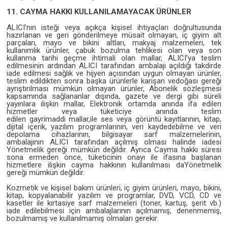
11. CAYMA HAKKI KULLANILAMAYACAK ÜRÜNLER
ALICI’nın isteği veya açıkça kişisel ihtiyaçları doğrultusunda
hazırlanan ve geri gönderilmeye müsait olmayan, iç giyim alt
parçaları, mayo ve bikini altları, makyaj malzemeleri, tek
kullanımlık ürünler, çabuk bozulma tehlikesi olan veya son
kullanma tarihi geçme ihtimali olan mallar, ALICI’ya teslim
edilmesinin ardından ALICI tarafından ambalajı açıldığı takdirde
iade edilmesi sağlık ve hijyen açısından uygun olmayan ürünler,
teslim edildikten sonra başka ürünlerle karışan vedoğası gereği
ayrıştırılması mümkün olmayan ürünler, Abonelik sözleşmesi
kapsamında sağlananlar dışında, gazete ve dergi gibi süreli
yayınlara ilişkin mallar, Elektronik ortamda anında ifa edilen
hizmetler veya tüketiciye anında teslim
edilen gayrimaddi mallar,ile ses veya görüntü kayıtlarının, kitap,
dijital içerik, yazılım programlarının, veri kaydedebilme ve veri
depolama cihazlarının, bilgisayar sarf malzemelerinin,
ambalajının ALICI tarafından açılmış olması halinde iadesi
Yönetmelik gereği mümkün değildir. Ayrıca Cayma hakkı süresi
sona ermeden önce, tüketicinin onayı ile ifasına başlanan
hizmetlere ilişkin cayma hakkının kullanılması daYönetmelik
gereği mümkün değildir.
Kozmetik ve kişisel bakım ürünleri, iç giyim ürünleri, mayo, bikini,
kitap, kopyalanabilir yazılım ve programlar, DVD, VCD, CD ve
kasetler ile kırtasiye sarf malzemeleri (toner, kartuş, şerit vb.)
iade edilebilmesi için ambalajlarının açılmamış, denenmemiş,
bozulmamış ve kullanılmamış olmaları gerekir.