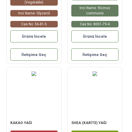
(Vegetable)
Inci Name: Ricinus
Inci Name: Glycerol
communis
Cas No: 56-81-5
Cas No: 8001-79-4
Ürünü İncele
Ürünü İncele
İletişime Geç
İletişime Geç
KAKAO YAĞI
SHEA (KARİTE) YAĞI