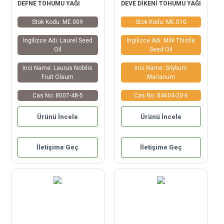
DEFNE TOHUMU YAĞI
DEVE DİKENİ TOHUMU YAĞI
Stok Kodu: ME.009
Stok Kodu: ME.010
İngilizce Adı: Laurel Seed
İngilizce Adı: Milk Thistle
Oil
Seed Oil
Inci Name: Laurus Nobilis
Inci Name: Silybum
Fruit Oleum
Marianum
Cas No: 8007-48-5
Cas No: 84604-20-6
Ürünü İncele
Ürünü İncele
İletişime Geç
İletişime Geç