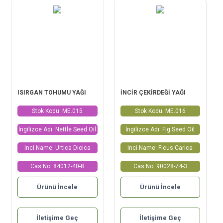
ISIRGAN TOHUMU YAĞI
İNCİR ÇEKİRDEĞİ YAĞI
Stok Kodu: ME.015
Stok Kodu: ME.016
İngilizce Adı: Nettle Seed Oil
İngilizce Adı: Fig Seed Oil
Inci Name: Urtica Dioica
Inci Name: Ficus Carica
Cas No: 84012-40-8
Cas No: 90028-74-3
Ürünü İncele
Ürünü İncele
İletişime Geç
İletişime Geç