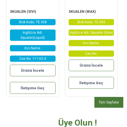
SKUALEN (SIVI)
SKUALEN (WAX)
Stok Kodu: TE.008
Stok Kodu: TE.009
İngilizce Adı:
İngilizce Adı: Squalen (Wax)
Squalen(Liquid)
Inci Name:
Inci Name:
Cas No:
Cas No: 111-02-4
Ürünü İncele
Ürünü İncele
İletişime Geç
İletişime Geç
Tüm Sayfalar
Bültenimize
Üye Olun !
Tüm