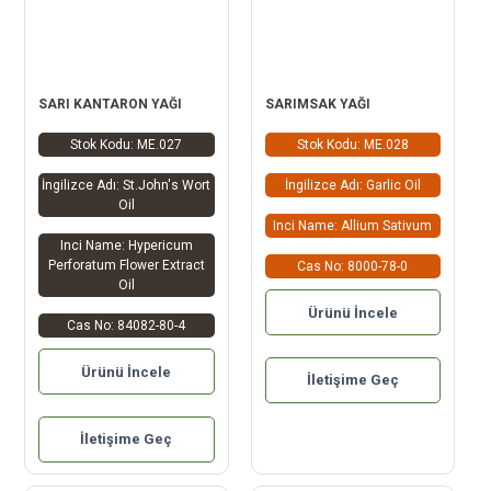
SARI KANTARON YAĞI
SARIMSAK YAĞI
Stok Kodu: ME.027
Stok Kodu: ME.028
İngilizce Adı: St.John's Wort
İngilizce Adı: Garlic Oil
Oil
Inci Name: Allium Sativum
Inci Name: Hypericum
Perforatum Flower Extract
Cas No: 8000-78-0
Oil
Ürünü İncele
Cas No: 84082-80-4
Ürünü İncele
İletişime Geç
İletişime Geç