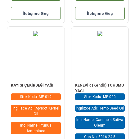
İletişime Geç
İletişime Geç
KAYISI ÇEKİRDEĞİ YAĞI
KENEVİR (Kendir) TOHUMU
YAĞI
Stok Kodu: ME.019
Stok Kodu: ME.020
İngilizce Adı: Apricot Kernel
İngilizce Adı: Hemp Seed Oil
Oil
Inci Name: Cannabis Sativa
Inci Name: Prunus
Oleum
Armeniaca
Cas No: 8016-24-8