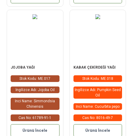
JOJOBA YAĞI
KABAK ÇEKİRDEĞİ YAĞI
Stok Kodu: ME.017
Stok Kodu: ME.018
İngilizce Adı: Jojoba Oil
İngilizce Adı: Pumpkin Seed
Oil
Inci Name: Simmondsia
Chinensis
Inci Name: Cucurbita pepo
Cas No: 61789-91-1
Cas No: 8016-49-7
Ürünü İncele
Ürünü İncele