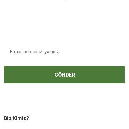
İndirim ve Fırsatlardan İlk Sizin
Haberiniz Olsun !
E-POSTA
GÖNDER
Biz Kimiz?