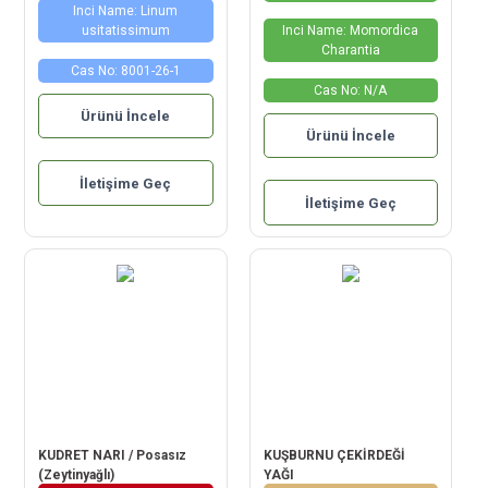
Inci Name: Linum
usitatissimum
Inci Name: Momordica
Charantia
Cas No: 8001-26-1
Cas No: N/A
Ürünü İncele
Ürünü İncele
İletişime Geç
İletişime Geç
KUDRET NARI / Posasız
KUŞBURNU ÇEKİRDEĞİ
(Zeytinyağlı)
YAĞI