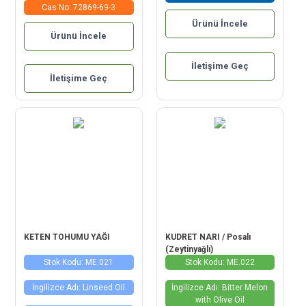
Cas No: 72869-69-3
Ürünü İncele
Ürünü İncele
İletişime Geç
İletişime Geç
KETEN TOHUMU YAĞI
KUDRET NARI / Posalı
(Zeytinyağlı)
Stok Kodu: ME.021
Stok Kodu: ME.022
İngilizce Adı: Linseed Oil
İngilizce Adı: Bitter Melon
with Olive Oil