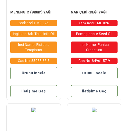
MENENGİÇ (Bıttım) YAĞI
NAR ÇEKİRDEĞİ YAĞI
Stok Kodu: ME.025
Stok Kodu: ME.026
İngilizce Adı: Terebinth Oil
Pomegranate Seed Oil
Inci Name: Pistacia
Inci Name: Punica
Terapintus
Granatum
Cas No: 85085-63-8
Cas No: 84961-57-9
Ürünü İncele
Ürünü İncele
İletişime Geç
İletişime Geç