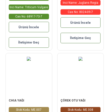
Inci Name: Juglans Regia
Inci Name: Triticum Vulgare
Cas No: 8024-09-7
Cas No: 68917-73-7
Ürünü İncele
Ürünü İncele
İletişime Geç
İletişime Geç
CHIA YAĞI
ÇÖREK OTU YAĞI
Stok Kodu: ME.007
Stok Kodu: ME.008