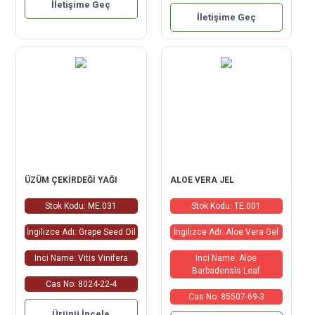
İletişime Geç
İletişime Geç
ÜZÜM ÇEKİRDEĞİ YAĞI
ALOE VERA JEL
Stok Kodu: ME.031
Stok Kodu: TE.001
İngilizce Adı: Grape Seed Oil
İngilizce Adı: Aloe Vera Gel
Inci Name: Vitis Vinifera
Inci Name: Aloe
Barbadensis Leaf
Cas No: 8024-22-4
Cas No: 85507-69-3
Ürünü İncele