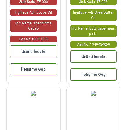
Stok Kodu: TE.006
Stok Kodu: TE.007
İngilizce Adı: Cocoa Oil
İngilizce Adı: Shea Butter
Oil
Inci Name: Theobroma
Cacao
Inci Name: Butyrospermum
parkii
Cas No: 8002-31-1
Cas No: 194043-92-0
Ürünü İncele
Ürünü İncele
İletişime Geç
İletişime Geç