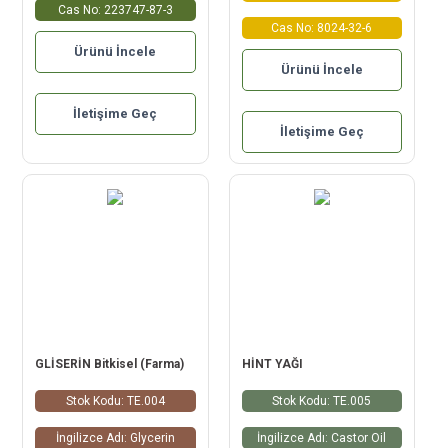
Cas No: 223747-87-3
Cas No: 8024-32-6
Ürünü İncele
Ürünü İncele
İletişime Geç
İletişime Geç
GLİSERİN Bitkisel (Farma)
HİNT YAĞI
Stok Kodu: TE.004
Stok Kodu: TE.005
İngilizce Adı: Glycerin
İngilizce Adı: Castor Oil