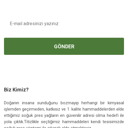
Ürün bilgilerinde hatalar bulunuyor.
E-POSTA
Ürün fiyatı diğer sitelerden daha pahalı.
Bu ürüne benzer farklı alternatifler olmalı.
GÖNDER
Gönder
Biz Kimiz?
Doğanın insana sunduğunu bozmayıp herhangi bir kimyasal
işlemden geçirmeden, katkısız ve 1. kalite hammaddelerden elde
ettiğimiz soğuk pres yağların en güvenilir adresi olma hedefi ile
yola çıktık.Titizlikle seçtiğimiz hammaddeleri kendi tesisimizde