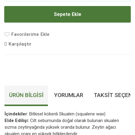
Sepete Ekle
Favorilerime Ekle
Karşılaştır
ÜRÜN BILGISI
YORUMLAR
TAKSIT SEÇENE
İçindekiler
: Bitkisel kökenli Skualen (squalene wax)
Elde Edilişi:
Cilt sebumunda doğal olarak bulunan skualen
sızma zeytinyağında yüksek oranda bulunur. Zeytin ağacı
skualen oranı en yüksek bitkilerdendir.