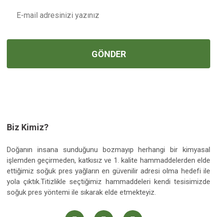
Bu ürüne benzer farklı alternatifler olmalı.
GÖNDER
Gönder
Biz Kimiz?
Doğanın insana sunduğunu bozmayıp herhangi bir kimyasal
işlemden geçirmeden, katkısız ve 1. kalite hammaddelerden elde
ettiğimiz soğuk pres yağların en güvenilir adresi olma hedefi ile
yola çıktık.Titizlikle seçtiğimiz hammaddeleri kendi tesisimizde
soğuk pres yöntemi ile sıkarak elde etmekteyiz.