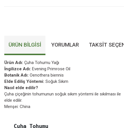
ÜRÜN BILGISI
YORUMLAR
TAKSIT SEÇENE
Ürün Adı:
Çuha Tohumu Yağı
İngilizce Adı:
Evening Primrose Oil
Botanik Adı:
Oenothera biennis
Elde Ediliş Yöntemi:
Soğuk Sıkım
Nasıl elde edilir?
Çuha çiçeğinin tohumunun soğuk sıkım yöntemi ile sıkılması ile
elde edilir.
Menşei: China
   Çuha Tohumu