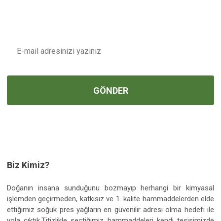
Ürün açıklamasında eksik bilgiler bulunuyor.
Ürün bilgilerinde hatalar bulunuyor.
E-POSTA
Ürün fiyatı diğer sitelerden daha pahalı.
Bu ürüne benzer farklı alternatifler olmalı.
GÖNDER
Gönder
Biz Kimiz?
Doğanın insana sunduğunu bozmayıp herhangi bir kimyasal
işlemden geçirmeden, katkısız ve 1. kalite hammaddelerden elde
ettiğimiz soğuk pres yağların en güvenilir adresi olma hedefi ile
yola çıktık.Titizlikle seçtiğimiz hammaddeleri kendi tesisimizde