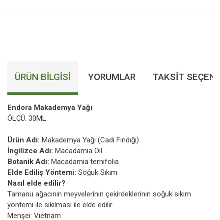
ÜRÜN BILGISI
YORUMLAR
TAKSIT SEÇENE
Endora Makademya Yağı
ÖLÇÜ: 30ML
Ürün Adı:
Makademya Yağı (Cadı Fındığı)
İngilizce Adı:
Macadamia Oil
Botanik Adı:
Macadamia ternifolia
Elde Ediliş Yöntemi:
Soğuk Sıkım
Nasıl elde edilir?
Tamanu ağacının meyvelerinin çekirdeklerinin soğuk sıkım
yöntemi ile sıkılması ile elde edilir.
Menşei: Vietnam