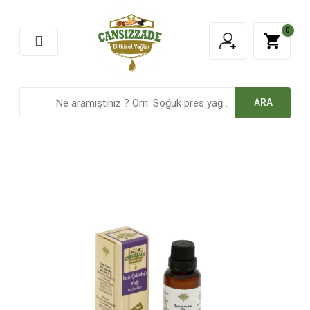
Geri Dön
0
Ürünlerimiz
Çeşitler
ARA